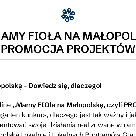
 MAMY FIOŁA NA MAŁOPOL
PROMOCJA PROJEKTÓW
olskę – Dowiedz się, dlaczego!
line
„Mamy FIOła na Małopolskę, czyli P
a ten konkurs, dlaczego jest tak ważny i ja
ntować swoje działania realizowane w ram
olska Lokalnie i Lokalnych Programów Gra