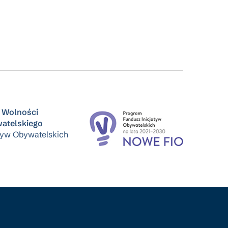
 Wolności
atelskiego
tyw Obywatelskich