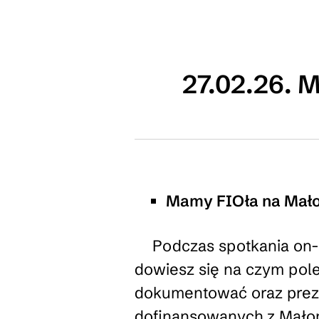
27.02.26.
Mamy FIOła na Małop
Podczas spotkania on-
dowiesz się na czym poleg
dokumentować oraz preze
dofinansowanych z Małop