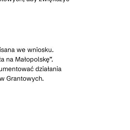
pisana we wniosku.
a na Małopolskę”.
umentować działania
ów Grantowych.