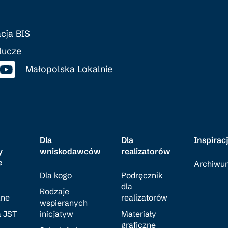
cja BIS
lucze
Małopolska Lokalnie
Dla
Dla
Inspirac
y
wniskodawców
realizatorów
e
Archiwu
Dla kogo
Podręcznik
dla
Rodzaje
ane
realizatorów
wspieranych
a JST
inicjatyw
Materiały
graficzne