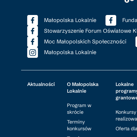
Małopolska Lokalnie
Funda
Stowarzyszenie Forum Oświatowe K
Moc Małopolskich Społeczności
Małopolska Lokalnie
Aktualności
O Małopolska
Lokalne
Lokalnie
program
grantow
Program w
skrócie
Konkursy
realizow
Terminy
konkursów
Oferta dl