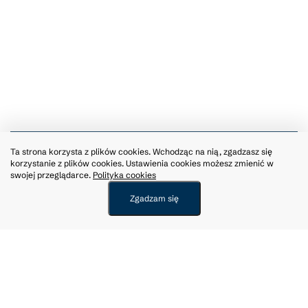
REALIZACJA PROJEKTÓW OD 1.06
Ta strona korzysta z plików cookies. Wchodząc na nią, zgadzasz się
korzystanie z plików cookies. Ustawienia cookies możesz zmienić w
DO 21.10.2026
swojej przeglądarce.
Polityka cookies
Zgadzam się