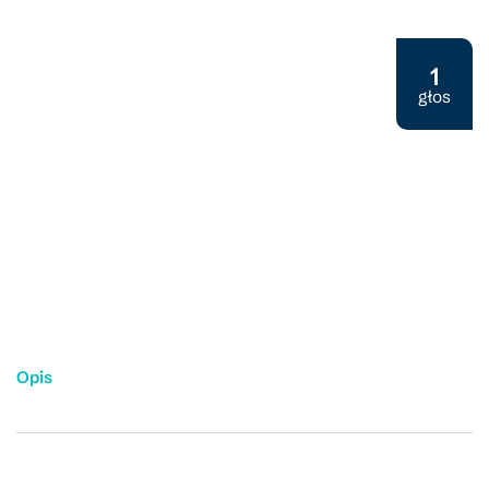
Projekt społeczny 2024
1
głos
Opis