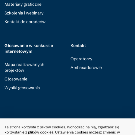
Materiały graficzne
Szkolenia i webinary
Kontakt do doradców
Głosowanie w konkursie
Kontakt
internetowym
Operatorzy
Mapa realizowanych
Ambasadorowie
projektów
Głosowanie
Wyniki głosowania
© Małopolska Lokalnie
2026
Ta strona korzysta z plików cookies. Wchodząc na nią, zgadzasz się
korzystanie z plików cookies. Ustawienia cookies możesz zmienić w
Polityka Cookies
RODO