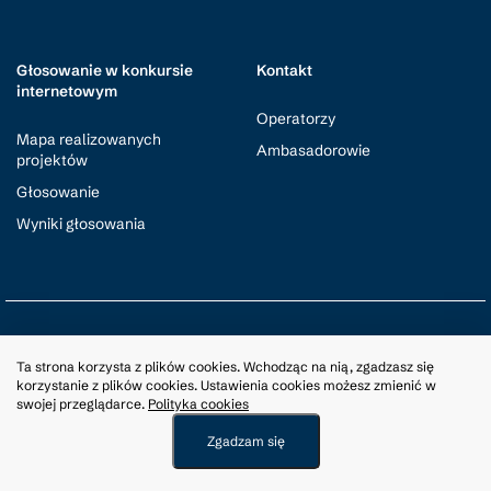
Głosowanie w konkursie
Kontakt
internetowym
Operatorzy
Mapa realizowanych
Ambasadorowie
projektów
Głosowanie
Wyniki głosowania
© Małopolska Lokalnie
2026
Ta strona korzysta z plików cookies. Wchodząc na nią, zgadzasz się
korzystanie z plików cookies. Ustawienia cookies możesz zmienić w
Polityka Cookies
RODO
swojej przeglądarce.
Polityka cookies
Projekt i wykonanie ADream
Zgadzam się