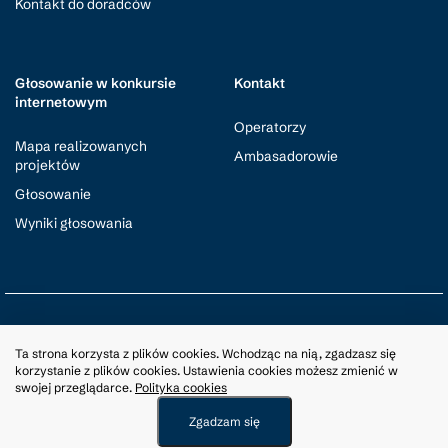
Kontakt do doradców
Głosowanie w konkursie
Kontakt
internetowym
Operatorzy
Mapa realizowanych
Ambasadorowie
projektów
Głosowanie
Wyniki głosowania
© Małopolska Lokalnie
2026
Ta strona korzysta z plików cookies. Wchodząc na nią, zgadzasz się
korzystanie z plików cookies. Ustawienia cookies możesz zmienić w
Polityka Cookies
RODO
swojej przeglądarce.
Polityka cookies
Projekt i wykonanie ADream
Zgadzam się