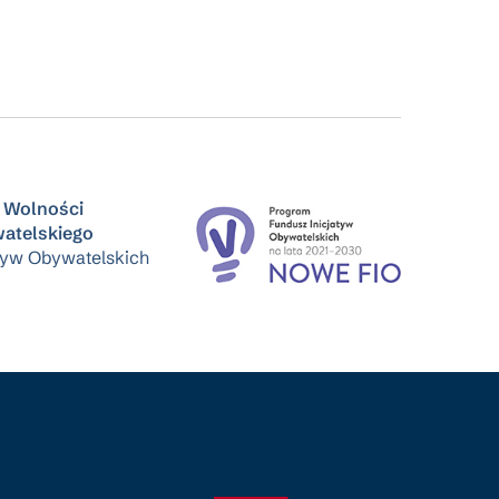
 Wolności
atelskiego
tyw Obywatelskich