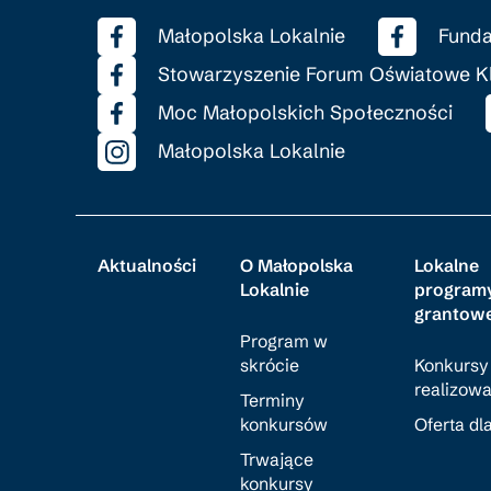
Małopolska Lokalnie
Funda
Stowarzyszenie Forum Oświatowe K
Moc Małopolskich Społeczności
Małopolska Lokalnie
Aktualności
O Małopolska
Lokalne
Lokalnie
program
grantow
Program w
skrócie
Konkursy
realizow
Terminy
konkursów
Oferta dl
Trwające
konkursy