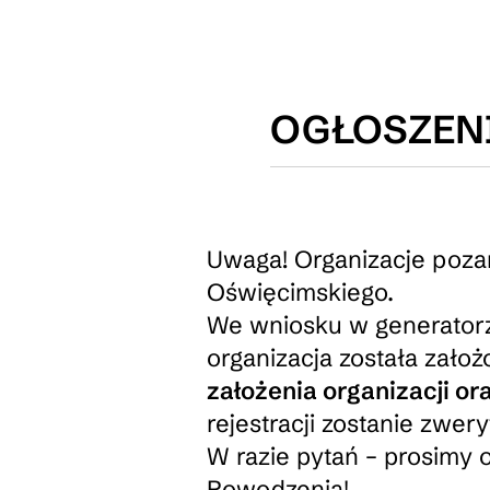
OGŁOSZENI
Uwaga! Organizacje poz
Oświęcimskiego.
We wniosku w generatorze
organizacja została założ
założenia organizacji or
rejestracji zostanie zwe
W razie pytań – prosimy 
Powodzenia!