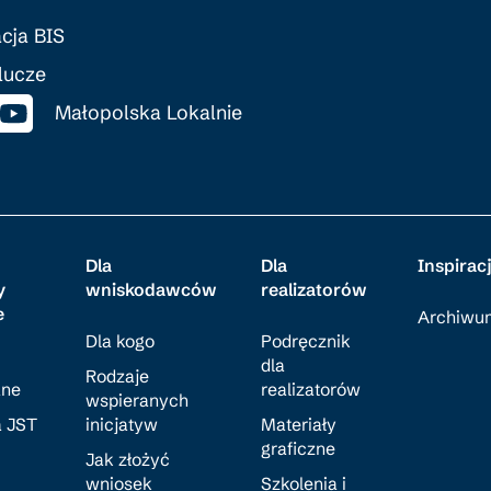
cja BIS
lucze
Małopolska Lokalnie
Dla
Dla
Inspirac
y
wniskodawców
realizatorów
e
Archiwu
Dla kogo
Podręcznik
dla
Rodzaje
ane
realizatorów
wspieranych
a JST
inicjatyw
Materiały
graficzne
Jak złożyć
wniosek
Szkolenia i